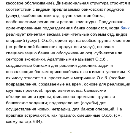
кассовое обслуживание). Дивизиональная структура строится в
соответствии с видами предлагаемых банковских продуктов
(услуг); особенностями отд. групп клиентов банка;
особенностями регионов и регион. клиентуры. Продуктивно-
ориентированные подразделения банка создаются, когда
банк
реализует клиентам весьма значительные объемы отд. видов
операций (услуг). О.с.б., ориентир. на особые группы клиентов
(потребителей банковских продуктов и услуг), означает
специализацию банка на обслуживании отд. субъектов или
секторов экономики. Адаптивными называют О.с.б.,
создаваемые банками для решения дополнит. задач и
позволяющие банкам приспосабливаться к измен. условиям. К
их числу относят: т.н. проектные и матричные О.с.б. (особые
подразделения, создаваемые на врем. основе для реализации
крупных проектов); представительства; банковские
объединения и группы; финансово-промышл. группы и
банковские холдинги; подразделения (службы) для
осуществления новых, нетрадиц. для банков операций. На
практике встречаются, как правило, смешанные О.с.б. (см.
схему на стр. 684).